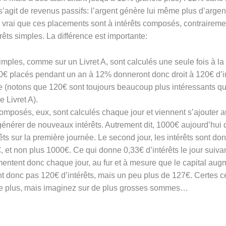
il s’agit de revenus passifs: l’argent génère lui même plus d’argen
s vrai que ces placements sont à intérêts composés, contrairemen
érêts simples. La différence est importante:
simples, comme sur un Livret A, sont calculés une seule fois à la 
0€ placés pendant un an à 12% donneront donc droit à 120€ d’in
ée (notons que 120€ sont toujours beaucoup plus intéressants q
e Livret A).
composés, eux, sont calculés chaque jour et viennent s’ajouter a
générer de nouveaux intérêts. Autrement dit, 1000€ aujourd’hui
êts sur la première journée. Le second jour, les intérêts sont do
 et non plus 1000€. Ce qui donne 0,33€ d’intérêts le jour suivan
mentent donc chaque jour, au fur et à mesure que le capital aug
nt donc pas 120€ d’intérêts, mais un peu plus de 127€. Certes c
de plus, mais imaginez sur de plus grosses sommes…