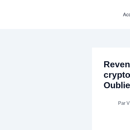
Aller
au
Acc
contenu
Reven
crypto
Oublie
Par
V