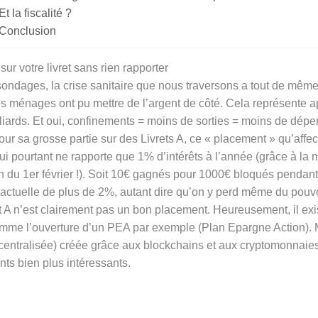
Et la fiscalité ?
Conclusion
 sur votre livret sans rien rapporter
sondages, la crise sanitaire que nous traversons a tout de même
es ménages ont pu mettre de l’argent de côté. Cela représente
lliards. Et oui, confinements = moins de sorties = moins de dép
our sa grosse partie sur des Livrets A, ce « placement » qu’affec
qui pourtant ne rapporte que 1% d’intérêts à l’année (grâce à la 
 du 1er février !). Soit 10€ gagnés pour 1000€ bloqués pendant
n actuelle de plus de 2%, autant dire qu’on y perd même du pouvo
et A n’est clairement pas un bon placement. Heureusement, il exi
omme l’ouverture d’un PEA par exemple (Plan Epargne Action). 
entralisée) créée grâce aux blockchains et aux cryptomonnaie
ts bien plus intéressants.