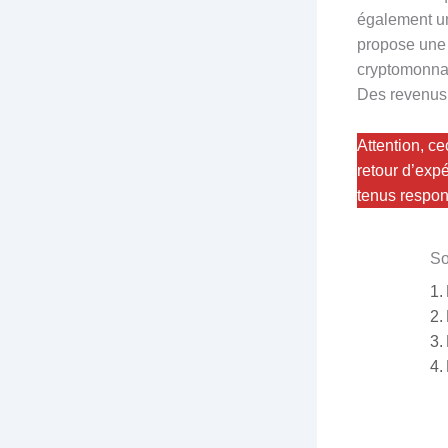
également un
propose une 
cryptomonnai
Des revenus 
Attention, c
retour d’exp
tenus respon
So