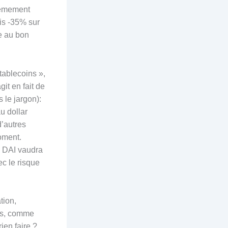
trêmement
is -35% sur
e au bon
tablecoins »,
it en fait de
 le jargon):
u dollar
’autres
oment.
1 DAI vaudra
ec le risque
tion,
cés, comme
ien faire ?