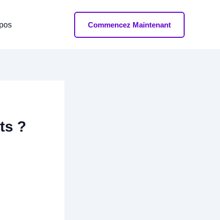
opos
Commencez Maintenant
ts ?