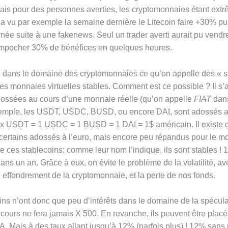
mais pour des personnes averties, les cryptomonnaies étant ex
n a vu par exemple la semaine dernière le Litecoin faire +30% pu
née suite à une fakenews. Seul un trader averti aurait pu vendr
mpocher 30% de bénéfices en quelques heures.
te dans le domaine des cryptomonnaies ce qu’on appelle des « s
des monnaies virtuelles stables. Comment est ce possible ? Il s’ag
ossées au cours d’une monnaie réelle (qu’on appelle
FIAT
dans
xemple, les USDT, USDC, BUSD, ou encore DAI, sont adossés a
 x USDT = 1 USDC = 1 BUSD = 1 DAI = 1$ américain. Il existe d
 certains adossés à l’euro, mais encore peu répandus pour le m
e ces stablecoins: comme leur nom l’indique, ils sont stables ! 
ans un an. Grâce à eux, on évite le problème de la volatilité, av
 effondrement de la cryptomonnaie, et la perte de nos fonds.
ins n’ont donc que peu d’intérêts dans le domaine de la spécula
 cours ne fera jamais X 500. En revanche, ils peuvent être pla
 A. Mais à des taux allant jusqu’à 12% (parfois plus) ! 12% sans r