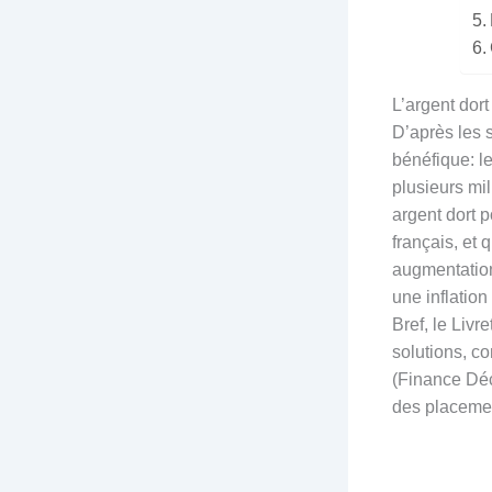
L’argent dort
D’après les 
bénéfique: l
plusieurs mi
argent dort p
français, et 
augmentation
une inflatio
Bref, le Livr
solutions, c
(Finance Déc
des placemen