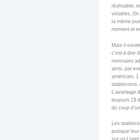
réalisable, 
volatiles. O
la même jour
moment et e
Mais il exis
c’est à dire 
monnaies ad
ainsi, par e
américain. 1
stablecoins,
L’avantage d
toujours 1$ d
du coup d’un
Les stableco
puisque leur
sur un Livret