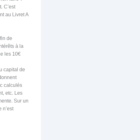
t. C’est
t au Livret A
fin de
térêts à la
ue les 10€
u capital de
 donnent
nc calculés
t, etc. Les
mente. Sur un
e n’est