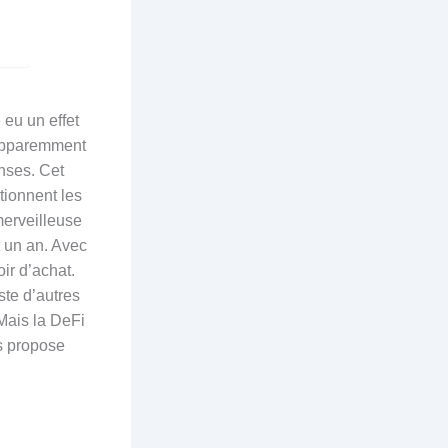
 eu un effet
 apparemment
enses. Cet
tionnent les
merveilleuse
 un an. Avec
ir d’achat.
ste d’autres
Mais la DeFi
s propose