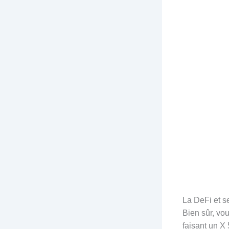
La DeFi et s
Bien sûr, vo
faisant un X 