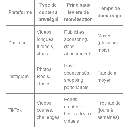
Type de
Principaux
Temps de
Plateforme
contenu
leviers de
D
démarrage
privilégié
monétisation
Vidéos
Publicités,
Moyen
longues,
sponsoring,
M
YouTube
(plusieurs
tutoriels,
dons,
à
mois)
vlogs
abonnements
Posts
Photos,
sponsorisés,
Rapide à
Instagram
Reels,
M
shopping,
moyen
stories
partenariats
Fonds
Vidéos
Très rapide
créateurs,
TikTok
courtes,
(jours à
M
live, cadeaux
challenges
semaines)
virtuels