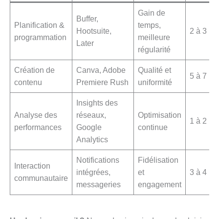
Gain de
Buffer,
Planification &
temps,
Hootsuite,
2 à 3 he
programmation
meilleure
Later
régularité
Création de
Canva, Adobe
Qualité et
5 à 7 he
contenu
Premiere Rush
uniformité
Insights des
Analyse des
réseaux,
Optimisation
1 à 2 he
performances
Google
continue
Analytics
Notifications
Fidélisation
Interaction
intégrées,
et
3 à 4 he
communautaire
messageries
engagement