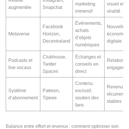
Réalité
Instagram,
marketing
visuel et
augmentée
Snapchat
immersif
viralité
Événements,
Facebook
Nouvelle
achats
Metaverse
Horizon,
économie
d’objets
Decentraland
digitale
numériques
Clubhouse,
Échanges et
Podcasts et
Relation fo
Twitter
conseils en
live vocaux
engageme
Spaces
direct
Contenu
Revenus
Système
Patreon,
exclusif,
récurrents
d’abonnement
Tipeee
soutien des
stables
fans
Balance entre effort et revenus : comment optimiser son