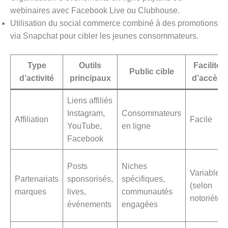
webinaires avec Facebook Live ou Clubhouse.
Utilisation du social commerce combiné à des promotions
via Snapchat pour cibler les jeunes consommateurs.
Type
Outils
Facilité
Public cible
d’activité
principaux
d’accès
Liens affiliés
Instagram,
Consommateurs
Affiliation
Facile
YouTube,
en ligne
Facebook
Posts
Niches
Variable
Partenariats
sponsorisés,
spécifiques,
(selon
marques
lives,
communautés
notoriété)
événements
engagées