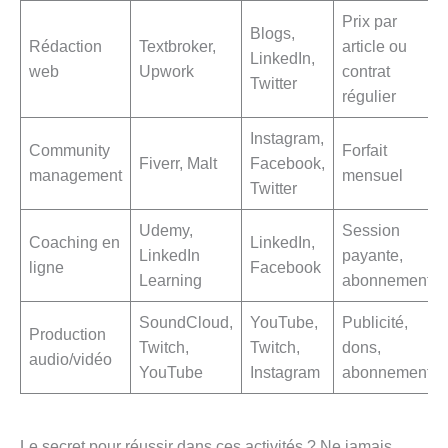
Prix par
Blogs,
Rédaction
Textbroker,
article ou
LinkedIn,
web
Upwork
contrat
Twitter
régulier
Instagram,
Community
Forfait
Fiverr, Malt
Facebook,
management
mensuel
Twitter
Udemy,
Session
Coaching en
LinkedIn,
LinkedIn
payante,
ligne
Facebook
Learning
abonnement
SoundCloud,
YouTube,
Publicité,
Production
Twitch,
Twitch,
dons,
audio/vidéo
YouTube
Instagram
abonnement
Le secret pour réussir dans ces activités ? Ne jamais