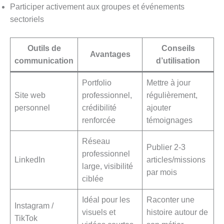
Participer activement aux groupes et événements
sectoriels
Outils de
Conseils
Avantages
communication
d’utilisation
Portfolio
Mettre à jour
Site web
professionnel,
régulièrement,
personnel
crédibilité
ajouter
renforcée
témoignages
Réseau
Publier 2-3
professionnel
LinkedIn
articles/missions
large, visibilité
par mois
ciblée
Idéal pour les
Raconter une
Instagram /
visuels et
histoire autour de
TikTok