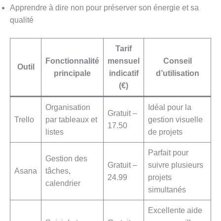
Apprendre à dire non pour préserver son énergie et sa
qualité
Tarif
Fonctionnalité
mensuel
Conseil
Outil
principale
indicatif
d’utilisation
(€)
Organisation
Idéal pour la
Gratuit –
Trello
par tableaux et
gestion visuelle
17.50
listes
de projets
Parfait pour
Gestion des
Gratuit –
suivre plusieurs
Asana
tâches,
24.99
projets
calendrier
simultanés
Excellente aide