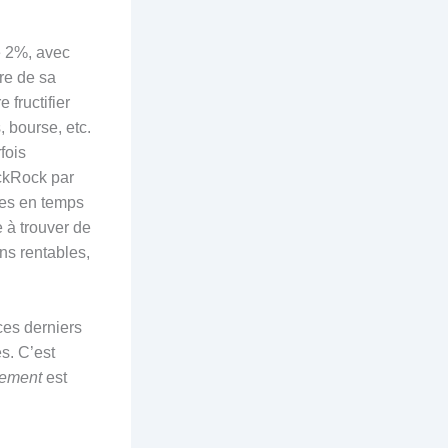
e 2%, avec
re de sa
 fructifier
 bourse, etc.
fois
ackRock par
mes en temps
 à trouver de
ons rentables,
ces derniers
es
. C’est
cement
est