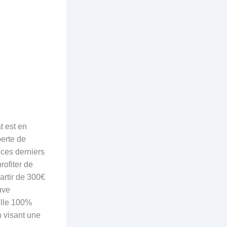
t est en
perte de
s ces derniers
rofiter de
artir de 300€
uve
ille 100%
n visant une