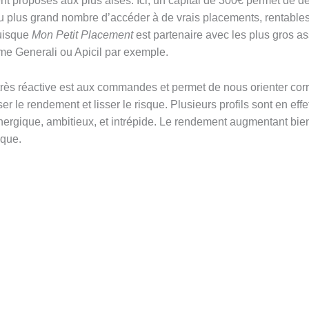
nt proposés aux plus aisés. Ici, un capital de 300€ permet de d
u plus grand nombre d’accéder à de vrais placements, rentables
puisque
Mon Petit Placement
est partenaire avec les plus gros a
e Generali ou Apicil par exemple.
rès réactive est aux commandes et permet de nous orienter cor
r le rendement et lisser le risque. Plusieurs profils sont en eff
énergique, ambitieux, et intrépide. Le rendement augmentant bien
sque.