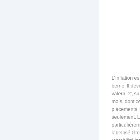
L’inflation e
berne. Il dev
valeur, et, s
mois, dont c
placements i
seulement. L
particulièrem
labellisé Gre