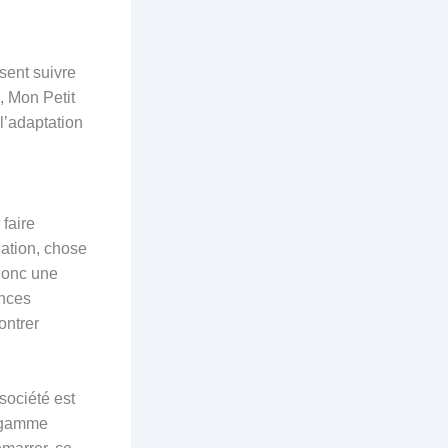
sent suivre
, Mon Petit
l’adaptation
 faire
flation, chose
 donc une
ances
ontrer
 société est
e gamme