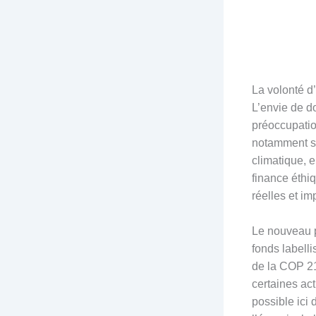
La volonté d
L’envie de d
préoccupatio
notamment s
climatique, e
finance éthi
réelles et i
Le nouveau p
fonds labelli
de la COP 21
certaines act
possible ici 