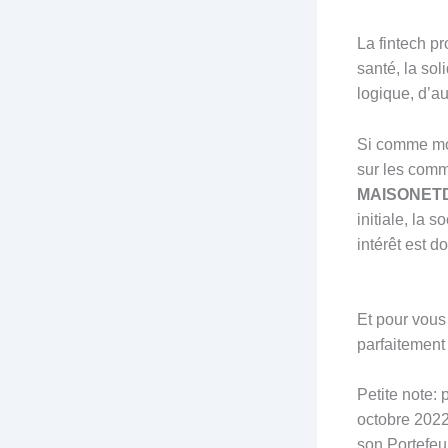
La fintech pr
santé, la sol
logique, d’a
Si comme moi
sur les comm
MAISONET
initiale, la 
intérêt est 
Et pour vous 
parfaitement
Petite note: 
octobre 2022
son Portefeu