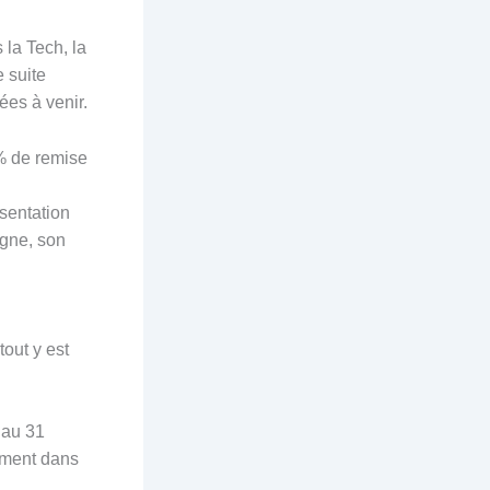
 la Tech, la
 suite
ées à venir.
% de remise
ésentation
agne, son
 tout y est
’au 31
sement dans