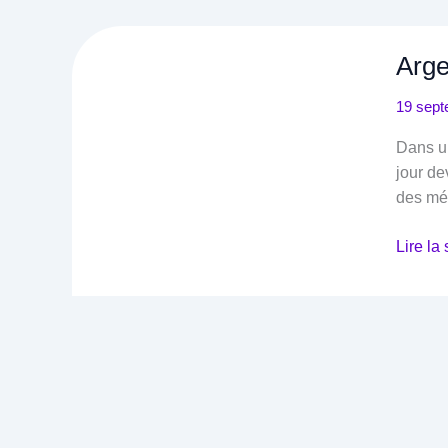
Arge
19 sept
Dans un
jour de
des mét
Argent
Lire la 
facile
:
Secret
pour
Maximi
vos
Écono
au