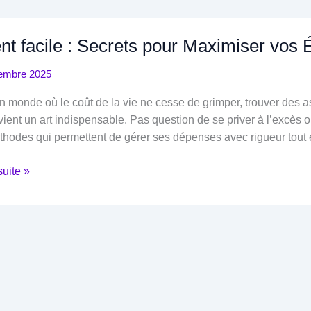
nt facile : Secrets pour Maximiser vos
embre 2025
 monde où le coût de la vie ne cesse de grimper, trouver des
vient un art indispensable. Pas question de se priver à l’excès ou
hodes qui permettent de gérer ses dépenses avec rigueur tout e
suite »
s
ser
mies