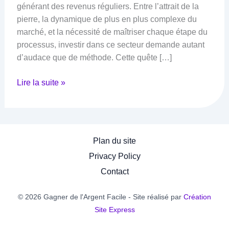
générant des revenus réguliers. Entre l’attrait de la
pierre, la dynamique de plus en plus complexe du
marché, et la nécessité de maîtriser chaque étape du
processus, investir dans ce secteur demande autant
d’audace que de méthode. Cette quête […]
Argent
Lire la suite »
facile
:
Le
Guide
Plan du site
Pratique
Privacy Policy
pour
Contact
Investir
dans
© 2026 Gagner de l'Argent Facile - Site réalisé par
Création
l’Immobilier
Site Express
Locatif