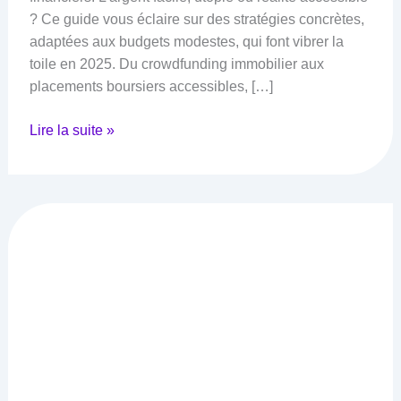
? Ce guide vous éclaire sur des stratégies concrètes,
adaptées aux budgets modestes, qui font vibrer la
toile en 2025. Du crowdfunding immobilier aux
placements boursiers accessibles, […]
Argent
Lire la suite »
facile
:
Guide
Complet
des
Investissements
en
Ligne
Accessibles