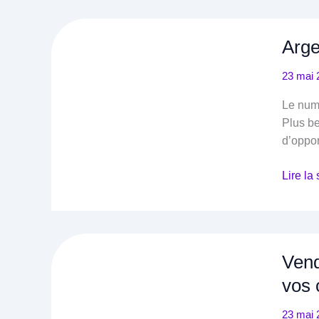
Arge
23 mai 
Le numé
Plus be
d’oppor
Argent
Lire la 
facile
:
Le
Guide
Vend
Comple
vos 
pour
Gagner
23 mai 
de