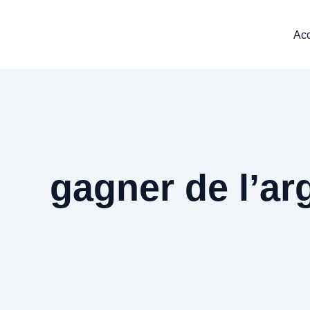
Aller
au
Acc
contenu
gagner de l’ar