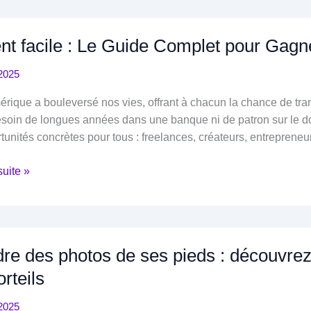
nt facile : Le Guide Complet pour Gagn
2025
rique a bouleversé nos vies, offrant à chacun la chance de tra
soin de longues années dans une banque ni de patron sur le dos
tunités concrètes pour tous : freelances, créateurs, entrepreneu
suite »
re des photos de ses pieds : découvre
t
orteils
2025