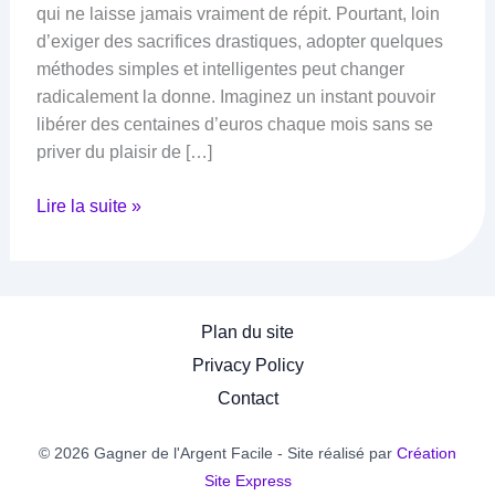
qui ne laisse jamais vraiment de répit. Pourtant, loin
d’exiger des sacrifices drastiques, adopter quelques
méthodes simples et intelligentes peut changer
radicalement la donne. Imaginez un instant pouvoir
libérer des centaines d’euros chaque mois sans se
priver du plaisir de […]
Argent
Lire la suite »
facile
:
Top
5
Plan du site
des
Privacy Policy
Méthodes
Contact
pour
Économiser
© 2026 Gagner de l'Argent Facile - Site réalisé par
Création
sur
Site Express
vos