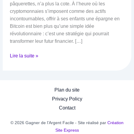
pâquerettes, n’a plus la cote. À l’heure où les
cryptomonnaies s’imposent comme des actifs
incontournables, offrir à ses enfants une épargne en
Bitcoin est bien plus qu’une simple idée
révolutionnaire : c’est une stratégie qui pourrait
transformer leur futur financier. […]
Un
Lire la suite »
livret
d’épargne
Bitcoin
pour
Plan du site
les
Privacy Policy
enfants
Contact
:
une
© 2026 Gagner de l'Argent Facile - Site réalisé par
Création
stratégie
Site Express
intelligente